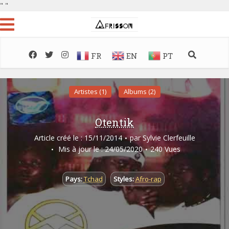
"
"
FR
EN
PT
Artistes (1)
Albums (2)
Otentik
Article créé le : 15/11/2014
par
Sylvie Clerfeuille
Mis à jour le : 24/05/2020
240 Vues
Pays:
Tchad
Styles:
Afro-rap