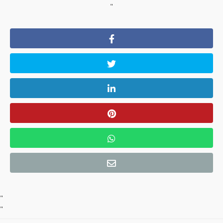
"
"
"