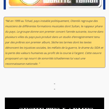
“Né en 1999 au Tchad, pays instable politiquement, Otentik regroupe des
musiciens de différentes formations musicales dont Sultan, le rappeur phare
du pays. Le groupe donne son premier concert l'année suivante, tourne dans
plusieurs villes du pays puis produit dans un studio d'enregistrement tenu
par des prêtres son premier album,
Sèche tes larmes
dont les textes
dénoncent les injustices sociales, les méfaits de la guerre, le drame du SIDA et
la perte des valeurs humaines au profit de la course à l'argent. Cette oeuvre
proposant un rap nourri de sonorités tchadiennes lui vaut une
reconnaissance nationale. ”
"
"