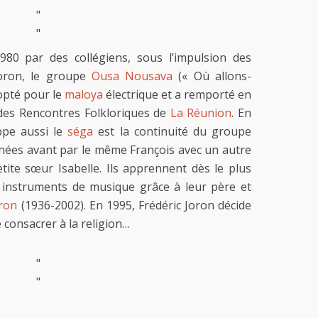
"
"
0 par des collégiens, sous l’impulsion des
Joron, le groupe
Ousa Nousava
(« Où allons-
opté pour le
maloya
électrique et a remporté en
 des Rencontres Folkloriques de
La Réunion
. En
ppe aussi le
séga
est la continuité du groupe
nées avant par le même François avec un autre
etite sœur Isabelle. Ils apprennent dès le plus
s instruments de musique grâce à leur père et
oron
(1936-2002). En 1995, Frédéric Joron décide
 consacrer à la religion…
"
"