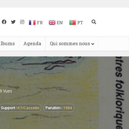
FR
EN
PT
lbums
Agenda
Qui sommes nous
9 Vues
Support :
K7/Cassette
Parution :
1984