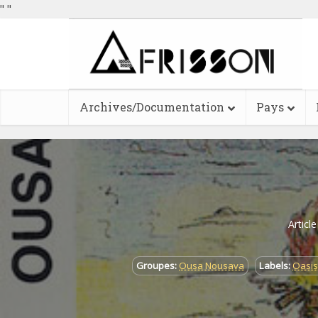
"
"
Archives/Documentation
Pays
Articl
Groupes:
Ousa Nousava
Labels:
Oasis