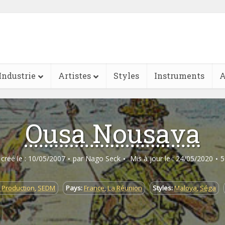
Industrie
Artistes
Styles
Instruments
A
Ousa Nousava
e créé le : 10/05/2007
par
Nago Seck
Mis à jour le : 24/05/2020
5
 Production
,
SEDM
Pays:
France
,
La Réunion
Styles:
Maloya
,
Séga