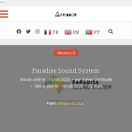
"
"
FR
EN
PT
Albums (1)
Paradise Sound System
Article créé le : 10/08/2020
par
Sylvie Clerfeuille
Mis à jour le : 10/08/2020
52 Vues
Pays:
Afrique du Sud