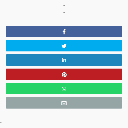
"
"
"