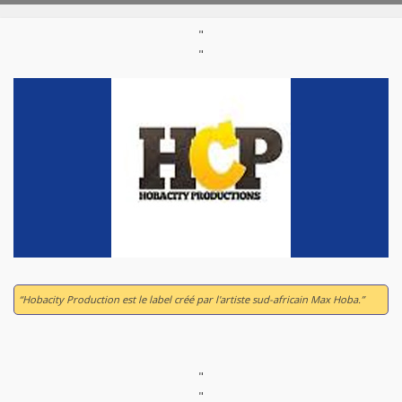
"
"
“Hobacity Production est le label créé par l'artiste sud-africain Max Hoba.”
"
"