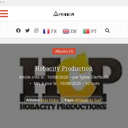
"
"
FR
EN
PT
Albums (1)
Hobacity Production
Article créé le : 10/08/2020
par
Sylvie Clerfeuille
Mis à jour le : 10/08/2020
50 Vues
Artistes:
Max Hoba
Pays:
Afrique du Sud