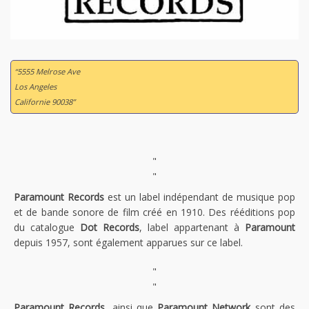
“5555 Melrose Ave
Los Angeles
Californie 90038”
"
"
Paramount Records
est un label indépendant de musique pop
et de bande sonore de film créé en 1910. Des rééditions pop
du catalogue
Dot Records
, label appartenant à
Paramount
depuis 1957, sont également apparues sur ce label.
"
"
Paramount Records
, ainsi que
Paramount Network
sont des