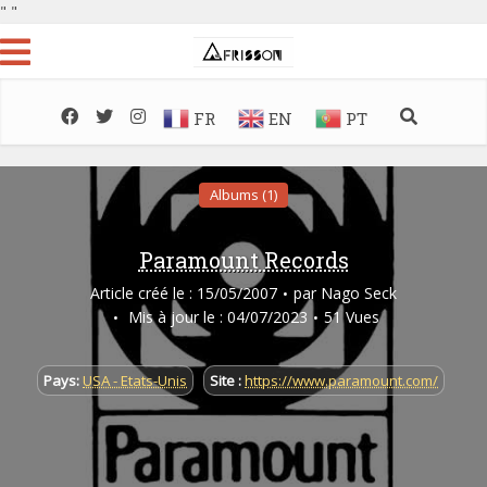
"
"
FR
EN
PT
Albums (1)
Paramount Records
Article créé le : 15/05/2007
par
Nago Seck
Mis à jour le : 04/07/2023
51 Vues
Pays:
USA - Etats-Unis
Site :
https://www.paramount.com/