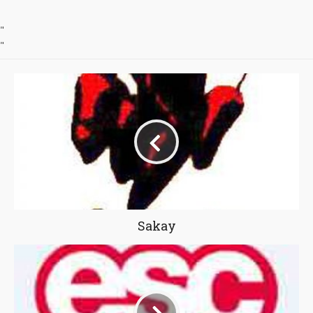
"
"
Sakay