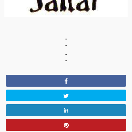
"
"
"
"