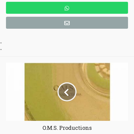
"
"
O.M.S. Productions