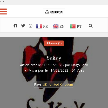
"
"
FR
EN
PT
Albums (1)
Sakay
Article créé le : 15/05/2007
par
Nago Seck
Mis à jour le : 14/02/2022
51 Vues
Pays:
UK - United Kingdom