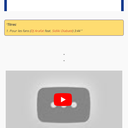
“
Titres:
1. Pour les fans (
DJ Arafat
feat.
Sidiki Diabaté
) 3:44 ”
"
"