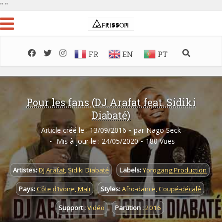
"
"
FR
EN
PT
Pour les fans (DJ Arafat feat. Sidiki
Diabaté)
Article créé le : 13/09/2016
par
Nago Seck
Mis à jour le : 24/05/2020
180 Vues
Artistes:
DJ Arafat
,
Sidiki Diabaté
Labels:
Yorogang Production
Pays:
Côte d'Ivoire
,
Mali
Styles:
Afro-dance
,
Coupé-décalé
Support :
Vidéo
Parution :
2016