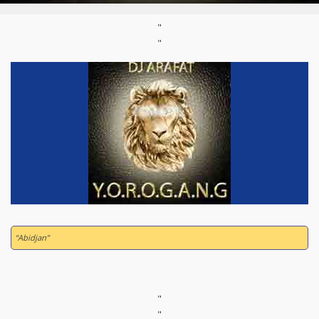
"
"
“Abidjan”
"
"