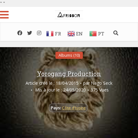
"
"
FR
EN
PT
Albums (10)
Yorogang Production
Article créé le : 18/04/2015
par
Nago Seck
Mis à jour le : 24/05/2020
375 Vues
Pays:
Côte d'Ivoire