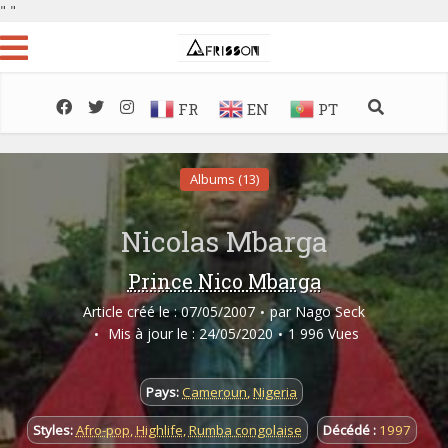
"
"
FR
EN
PT
Albums (13)
Nicolas Mbarga
Prince Nico Mbarga
Article créé le : 07/05/2007
par
Nago Seck
Mis à jour le : 24/05/2020
1 996 Vues
Pays:
Cameroun
,
Nigeria
Styles:
Afro-pop
,
Highlife
,
Rumba congolaise
Décédé :
1997