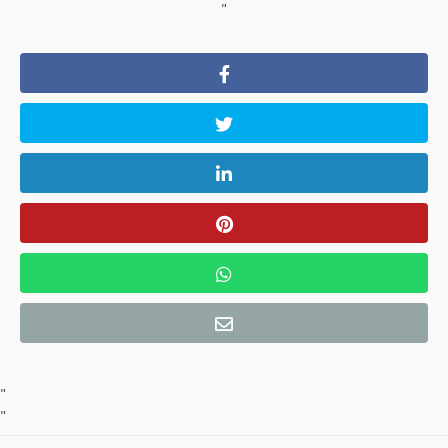
"
"
"