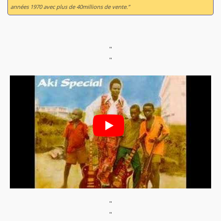
années 1970 avec plus de 40millions de vente.”
"
"
"
"