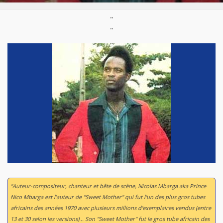
Né :
1950
"
"
“Auteur-compositeur, chanteur et bête de scène, Nicolas Mbarga aka Prince
Nico Mbarga est l’auteur de "Sweet Mother" qui fut l'un des plus gros tubes
africains des années 1970 avec plusieurs millions d'exemplaires vendus (entre
13 et 30 selon les versions)... Son "Sweet Mother" fut le gros tube africain des