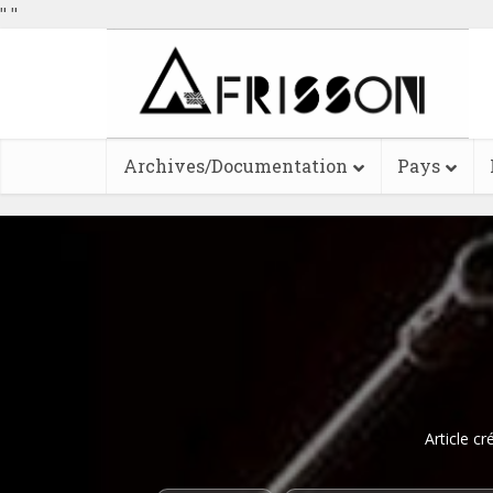
"
"
Archives/Documentation
Pays
Article cr