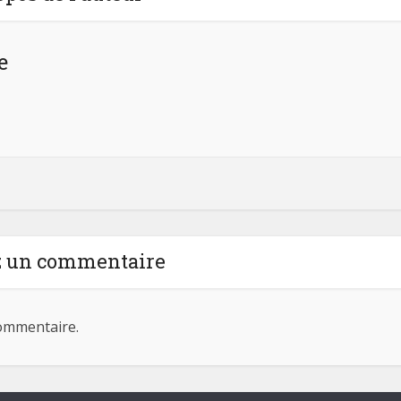
e
z un commentaire
ommentaire.