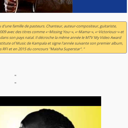
 d'une famille de pasteurs. Chanteur, auteur-compositeur, guitariste,
n 2009 avec des titres comme «~Missing You~», «~Mama~», «~Victorious~» et
é dans son pays natal. Il décroche la même année le MTV My Video Award
nstitute of Music de Kampala et signe l'année suivante son premier album,
s RFI et en 2015 du concours "Maisha Superstar". ”
"
"