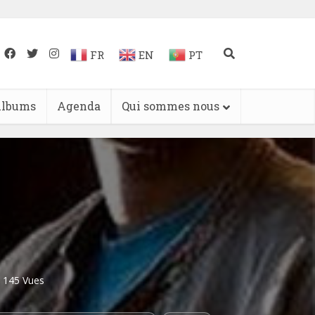
FR
EN
PT
lbums
Agenda
Qui sommes nous
145 Vues