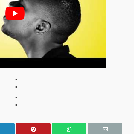
"
"
"
"