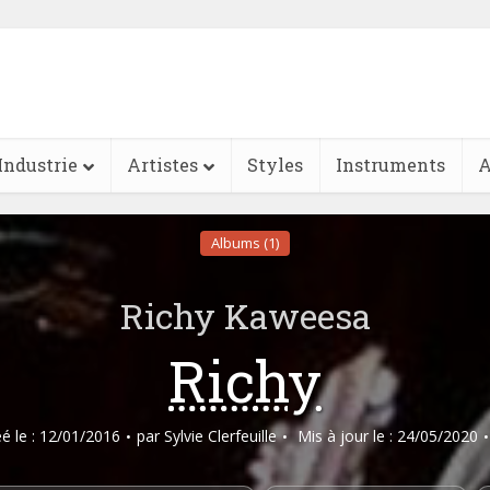
Industrie
Artistes
Styles
Instruments
A
Albums (1)
Richy Kaweesa
Richy
éé le : 12/01/2016
par
Sylvie Clerfeuille
Mis à jour le : 24/05/2020