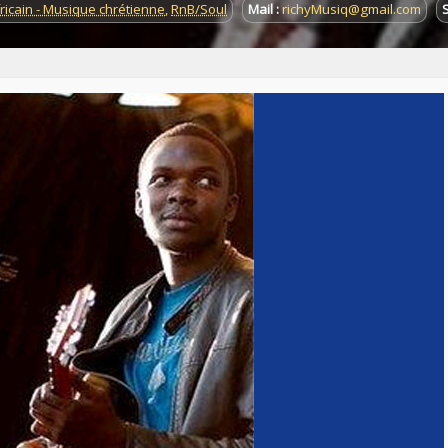
ricain - Musique chrétienne
,
RnB/Soul
Mail :
richyMusiq@gmail.com
S