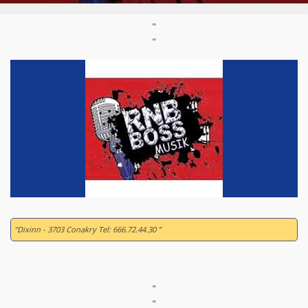
"
"
“Dixinn - 3703 Conakry Tel: 666.72.44.30 ”
"
"