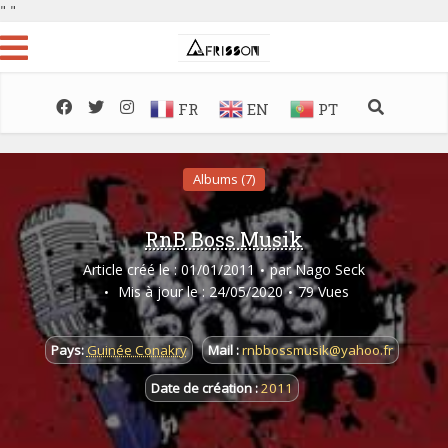
"
"
FR
EN
PT
Albums (7)
RnB Boss Musik
Article créé le : 01/01/2011
par
Nago Seck
Mis à jour le : 24/05/2020
79 Vues
Pays:
Guinée Conakry
Mail :
rnbbossmusik@yahoo.fr
Date de création :
2011