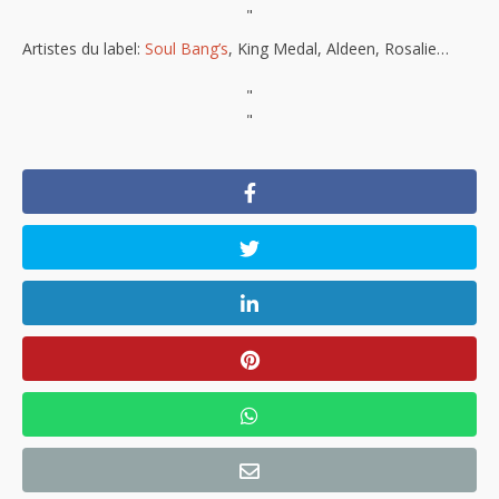
"
Artistes du label:
Soul Bang’s
, King Medal, Aldeen, Rosalie…
"
"