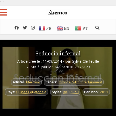
"
"
FR
EN
PT
Seduccio infernal
Article créé le : 11/09/2014
par
Sylvie Clerfeuille
Mis à jour le : 24/05/2020
37 Vues
Artistes:
Mercurio
Labels:
Immortal Vibz Entertainment
Pays:
Guinée Equatoriale
Styles:
R&B / RnB
Parution :
2011