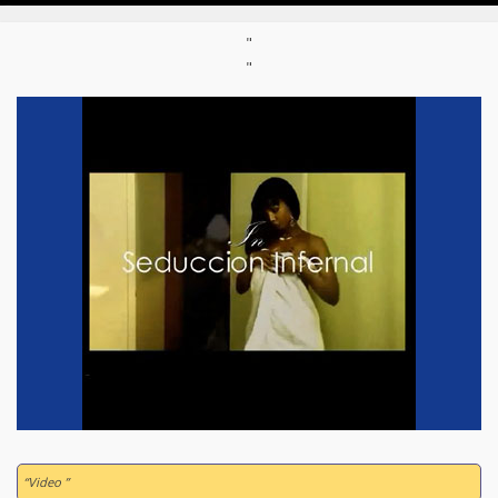
"
"
“Video ”