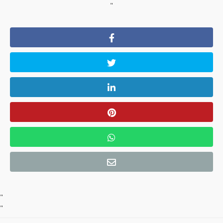
"
"
"