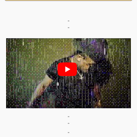
"
"
"
"
"