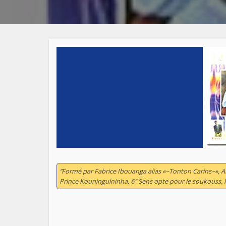
“Formé par Fabrice Ibouanga alias «~Tonton Carins~», A
Prince Kouninguininha, 6° Sens opte pour le soukouss, l