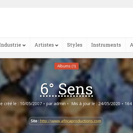
Industrie
Artistes
Styles
Instruments
A
Albums (1)
6° Sens
le créé le : 10/05/2007
par
admin
Mis à jour le : 24/05/2020
164
Site :
http://www.africaproductions.com