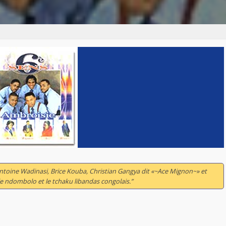
ntoine Wadinasi, Brice Kouba, Christian Gangya dit «~Ace Mignon~» et
e ndombolo et le tchaku libandas congolais.”