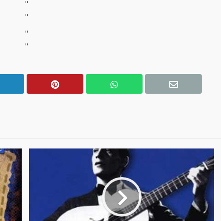
"
"
"
"