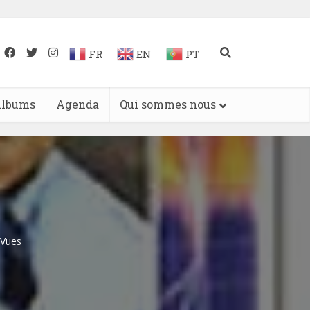
FR
EN
PT
lbums
Agenda
Qui sommes nous
 Vues