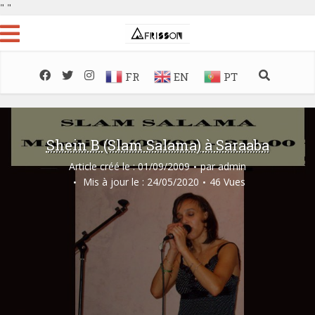
"
"
FR
EN
PT
Shein B (Slam Salama) à Saraaba
Article créé le : 01/09/2009
par
admin
Mis à jour le : 24/05/2020
46 Vues