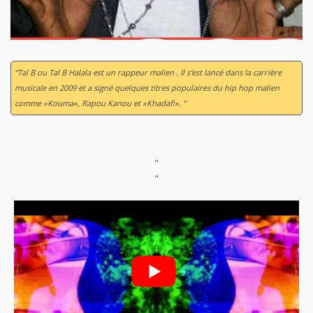
“Tal B ou Tal B Halala est un rappeur malien . Il s'est lancé dans la carrière
musicale en 2009 et a signé quelques titres populaires du hip hop malien
comme «Kouma», Rapou Kanou et «Khadafi». ”
"
"