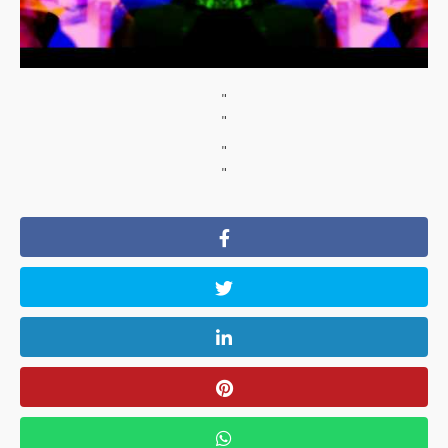
"
"
"
"