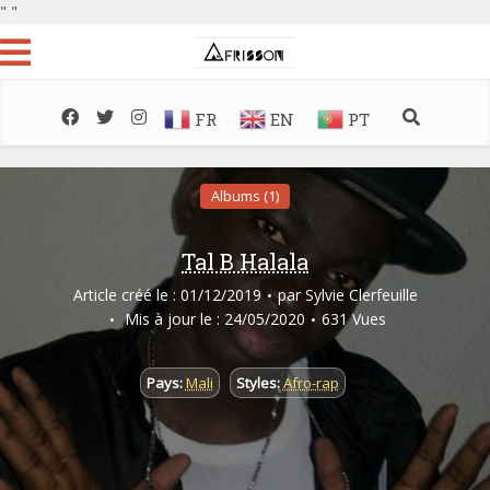
"
"
FR
EN
PT
Albums (1)
Tal B Halala
Article créé le : 01/12/2019
par
Sylvie Clerfeuille
Mis à jour le : 24/05/2020
631 Vues
Pays:
Mali
Styles:
Afro-rap