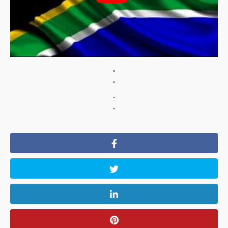
"
"
"
"