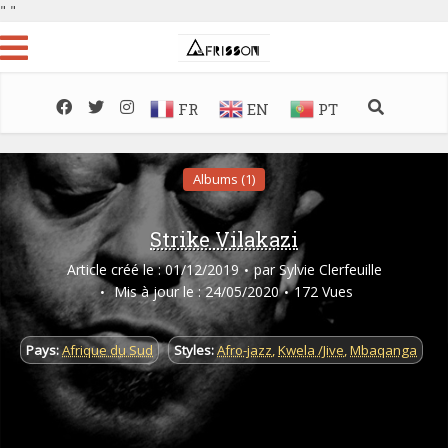
"
"
FR
EN
PT
Albums (1)
Strike Vilakazi
Article créé le : 01/12/2019
par
Sylvie Clerfeuille
Mis à jour le : 24/05/2020
172 Vues
Pays:
Afrique du Sud
Styles:
Afro-jazz
,
Kwela /Jive
,
Mbaqanga