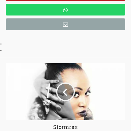
"
"
Stormrex