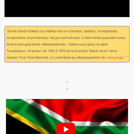
“Strike David Vilakazi ou Vilakezi est un chanteur, batteur, trompettiste,
compositeur et producteur de jazz sud-africain. Il s'est rendu populaire avec
le titre anti-apartheid «Meadowlands». Talent scout pour le label
Troubadour, directeur de 1952 à 1970 de la branche "black music" de la
maison True Tone Records, il a contribué au développement du
mbaqanga
. ”
"
"