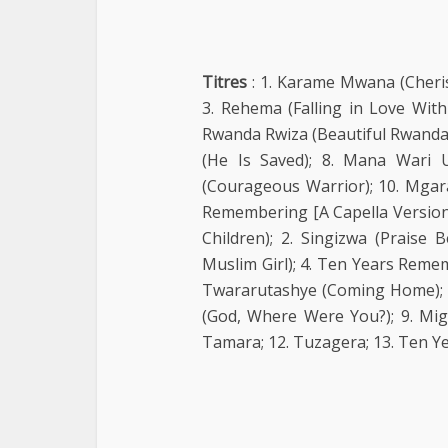
Titres
: 1. Karame Mwana (Cherish
3. Rehema (Falling in Love With
Rwanda Rwiza (Beautiful Rwanda)
(He Is Saved); 8. Mana Wari 
(Courageous Warrior); 10. Mgar
Remembering [A Capella Version
Children); 2. Singizwa (Praise 
Muslim Girl); 4. Ten Years Reme
Twararutashye (Coming Home); 7.
(God, Where Were You?); 9. Mi
Tamara; 12. Tuzagera; 13. Ten Y