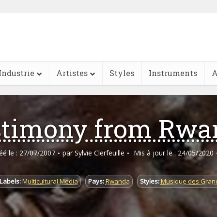
Industrie
Artistes
Styles
Instruments
A
stimony from Rwa
réé le : 27/07/2007
par
Sylvie Clerfeuille
Mis à jour le : 24/05/2020
Labels:
Multicultural Media
Pays:
Rwanda
Styles:
Musique des Gran