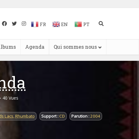
FR
EN
PT
lbums
Agenda
Qui sommes nous
nda
40 Vues
ds Lacs
,
Rhumbato
Support :
CD
Parution :
2004