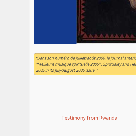
“Dans son numéro de juillet/août 2006, le journal améri
"Meilleure musique spirituelle 2005" . Sprituality and 
2005 in its July/August 2006 issue. ”
Testimony from Rwanda