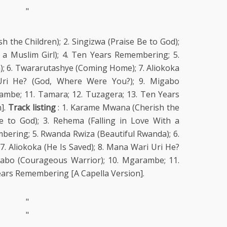
"
 the Children); 2. Singizwa (Praise Be to God);
 a Muslim Girl); 4. Ten Years Remembering; 5.
; 6. Twararutashye (Coming Home); 7. Aliokoka
Uri He? (God, Where Were You?); 9. Migabo
ambe; 11. Tamara; 12. Tuzagera; 13. Ten Years
].
Track listing
: 1. Karame Mwana (Cherish the
Be to God); 3. Rehema (Falling in Love With a
mbering; 5. Rwanda Rwiza (Beautiful Rwanda); 6.
 Aliokoka (He Is Saved); 8. Mana Wari Uri He?
gabo (Courageous Warrior); 10. Mgarambe; 11.
ears Remembering [A Capella Version].
"
"