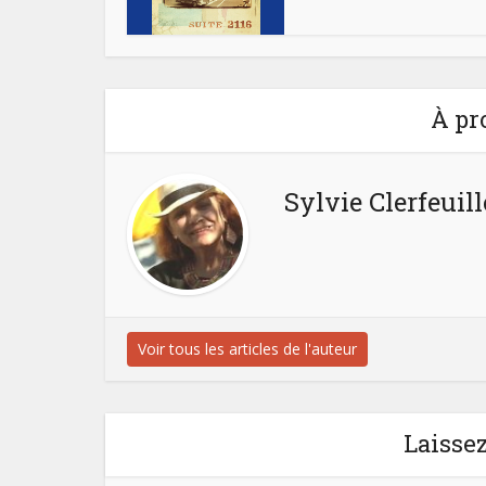
À pr
Sylvie Clerfeuill
Voir tous les articles de l'auteur
Laisse