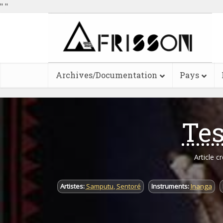
"
"
Archives/Documentation
Pays
Te
Article c
Artistes:
Samputu
,
Sentoré
Instruments:
Inanga