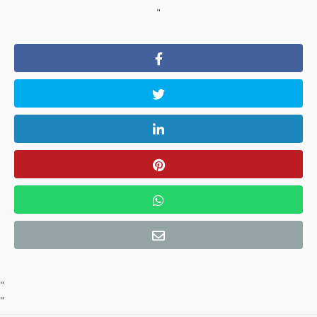
"
"
"