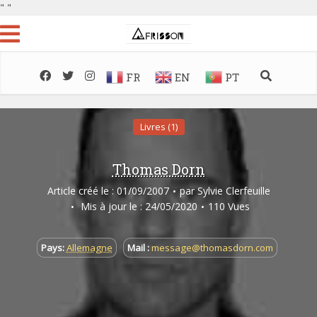
"
"
FR
EN
PT
Livres (1)
Thomas Dorn
Article créé le : 01/09/2007
par
Sylvie Clerfeuille
Mis à jour le : 24/05/2020
110 Vues
Pays:
Allemagne
Mail :
message@thomasdorn.com