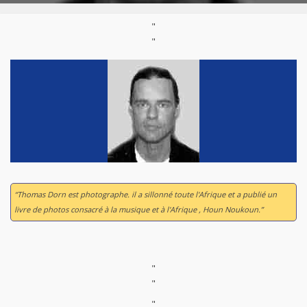
"
"
“Thomas Dorn est photographe. il a sillonné toute l'Afrique et a publié un
livre de photos consacré à la musique et à l'Afrique ,
Houn Noukoun
.”
"
"
"