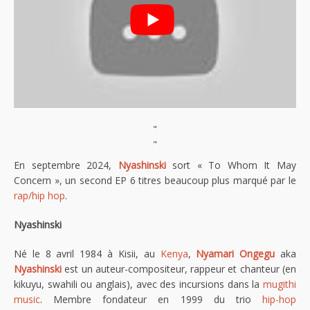
"
"
En septembre 2024,
Nyashinski
sort « To Whom It May
Concern », un second EP 6 titres beaucoup plus marqué par le
rap/hip hop
.
Nyashinski
Né le 8 avril 1984 à Kisii, au
Kenya
,
Nyamari Ongegu
aka
Nyashinski
est un auteur-compositeur, rappeur et chanteur (en
kikuyu, swahili ou anglais), avec des incursions dans la
mugithi
music
. Membre fondateur en 1999 du trio
hip-hop