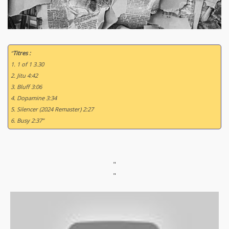
“
Titres :
1. 1 of 1 3.30
2. Jitu 4:42
3. Bluff 3:06
4. Dopamine 3:34
5. Silencer (2024 Remaster) 2:27
6. Busy 2:37”
"
"