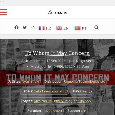
"
"
FR
EN
PT
To Whom It May Concern
Article créé le : 13/09/2024
par
Nago Seck
Mis à jour le : 04/06/2025
35 Vues
Artistes:
Nyashinski
Distribution:
Romoma Technologies Ltd
Labels:
Geta International Ltd
Pays:
Kenya
Styles:
Afro-rap
,
Mugithi Music
,
Rap/Hip hop
Parution :
13/09/2024
Support :
EP