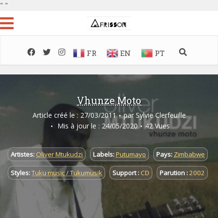
"
"
FR
EN
PT
Vhunze Moto
Article créé le : 27/03/2011
par
Sylvie Clerfeuille
Mis à jour le : 24/05/2020
42 Vues
Artistes:
Oliver Mtukudzi
Labels:
Putumayo
Pays:
Zimbabwe
Styles:
Tuku music / Tukumusik
Support :
CD
Parution :
2002