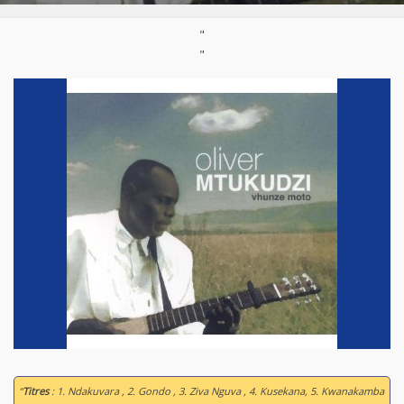
"
"
“
Titres
: 1. Ndakuvara , 2. Gondo , 3. Ziva Nguva , 4. Kusekana, 5. Kwanakamba