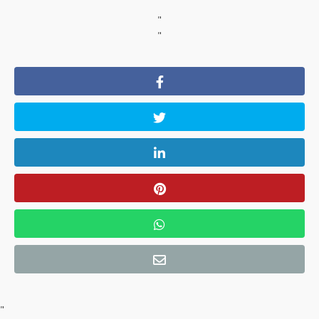
"
"
"