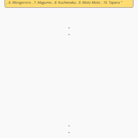
, 6. Wongororo , 7. Magumo , 8. Kucheneka , 9. Moto Moto , 10. Tapera ”
"
"
"
"