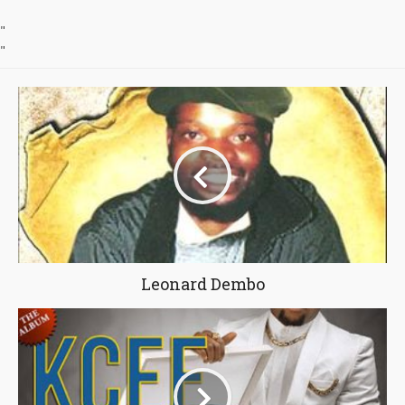
"
"
Leonard Dembo