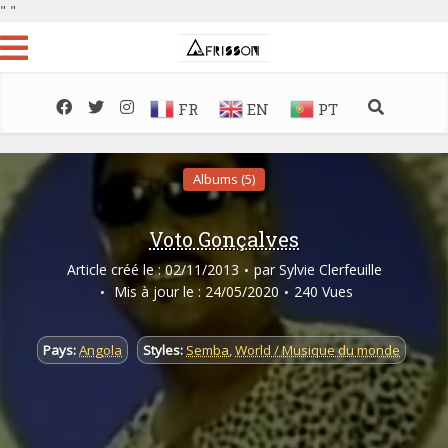
"
"
FR
EN
PT
Albums (5)
Voto Gonçalves
Article créé le : 02/11/2013
par
Sylvie Clerfeuille
Mis à jour le : 24/05/2020
240 Vues
Pays:
Angola
Styles:
Semba
,
World / Musique du monde