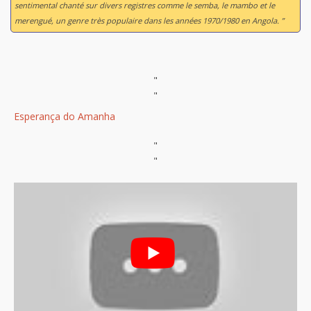
sentimental chanté sur divers registres comme le semba, le mambo et le
merengué, un genre très populaire dans les années 1970/1980 en Angola. ”
"
"
Esperança do Amanha
"
"