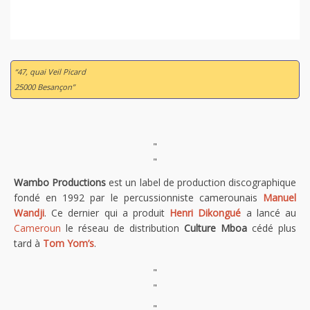
“47, quai Veil Picard
25000 Besançon”
"
"
Wambo Productions
est un label de production discographique
fondé en 1992 par le percussionniste camerounais
Manuel
Wandji
. Ce dernier qui a produit
Henri Dikongué
a lancé au
Cameroun
le réseau de distribution
Culture Mboa
cédé plus
tard à
Tom Yom’s
.
"
"
"