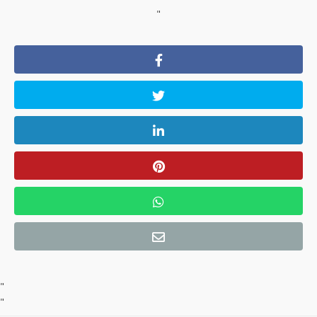
"
"
"