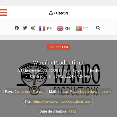
"
"
FR
EN
PT
Albums (15)
Wambo Productions
Article créé le : 18/02/2012
par
Sylvie Clerfeuille
Mis à jour le : 07/02/2024
126 Vues
Pays:
Cameroun
,
France
Mail :
contact@wamboproductions.com
Site :
https://www.wamboproductions.com
Date de création :
1992