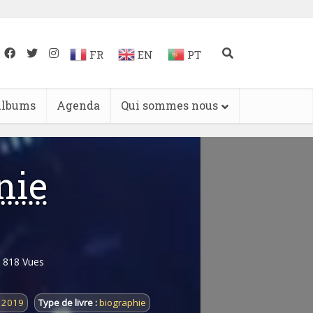
FR
EN
PT
lbums
Agenda
Qui sommes nous
nie
818 Vues
2019
Type de livre :
biographie