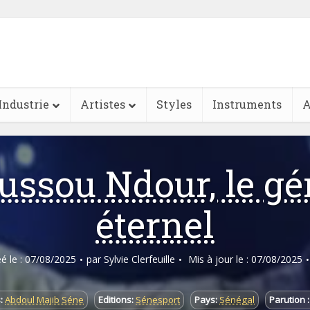
Industrie
Artistes
Styles
Instruments
A
ussou Ndour, le gé
éternel
éé le : 07/08/2025
par
Sylvie Clerfeuille
Mis à jour le : 07/08/2025
:
Abdoul Majib Séne
Editions:
Sénesport
Pays:
Sénégal
Parution :