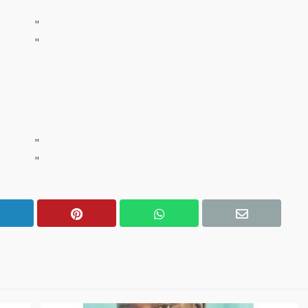
"
"
"
"