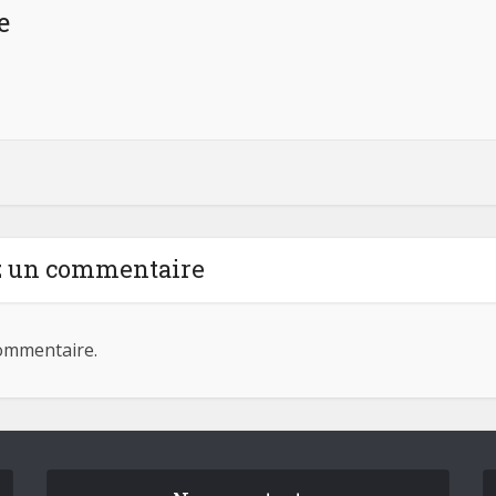
e
z un commentaire
ommentaire.