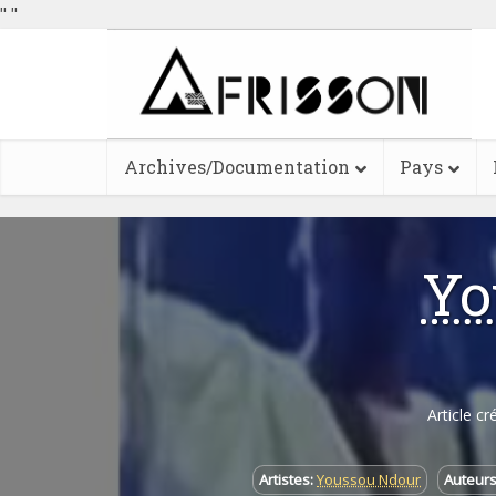
"
"
Archives/Documentation
Pays
Yo
Article cr
Artistes:
Youssou Ndour
Auteurs