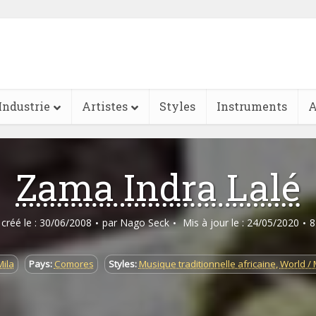
Industrie
Artistes
Styles
Instruments
A
Zama Indra Lalé
e créé le : 30/06/2008
par
Nago Seck
Mis à jour le : 24/05/2020
8
Mila
Pays:
Comores
Styles:
Musique traditionnelle africaine
,
World /