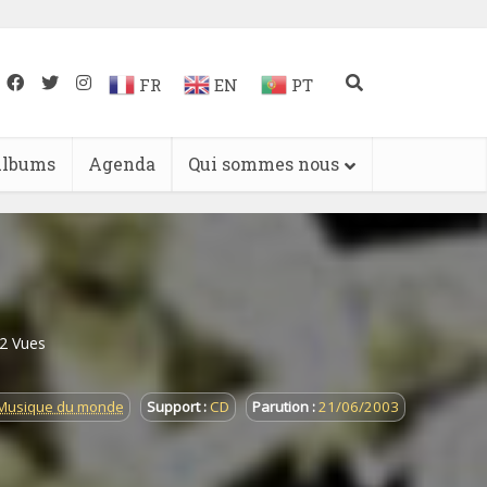
FR
EN
PT
lbums
Agenda
Qui sommes nous
2 Vues
 Musique du monde
Support :
CD
Parution :
21/06/2003