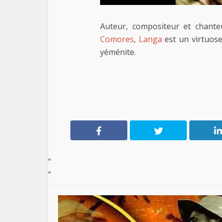
Auteur, compositeur et chanteu
Comores
,
Langa
est un virtuos
yéménite.
"
"