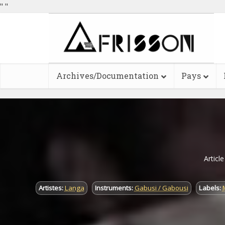
"
"
Archives/Documentation
Pays
Articl
Artistes:
Langa
Instruments:
Gabusi / Gabousi
Labels: