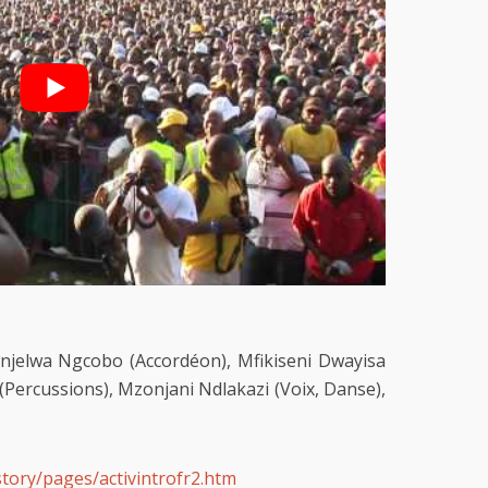
njelwa Ngcobo (Accordéon), Mfikiseni Dwayisa
(Percussions), Mzonjani Ndlakazi (Voix, Danse),
tory/pages/activintrofr2.htm