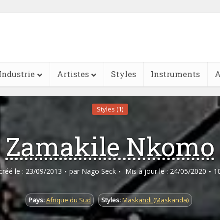
Industrie
Artistes
Styles
Instruments
A
Styles (1)
Zamakile Nkomo
 créé le : 23/09/2013
par
Nago Seck
Mis à jour le : 24/05/2020
1
Pays:
Afrique du Sud
Styles:
Maskandi (Maskanda)