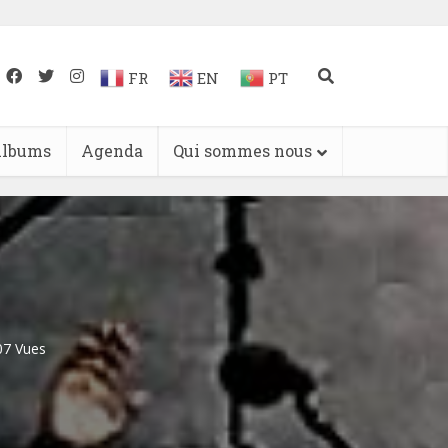
FR
EN
PT
lbums
Agenda
Qui sommes nous
07 Vues