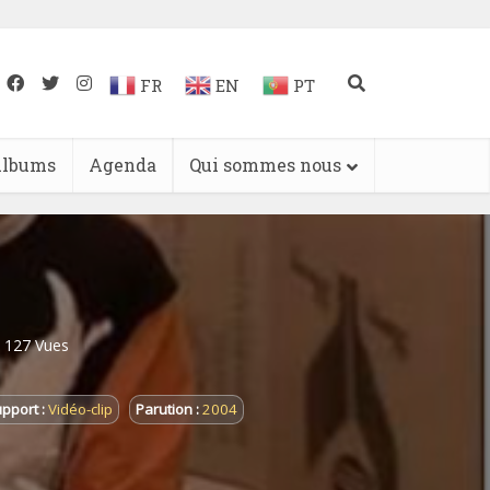
FR
EN
PT
lbums
Agenda
Qui sommes nous
127 Vues
pport :
Vidéo-clip
Parution :
2004