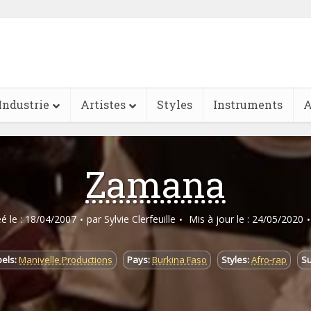
Industrie
Artistes
Styles
Instruments
A
Zamana
éé le : 18/04/2007
par
Sylvie Clerfeuille
Mis à jour le : 24/05/2020
els:
Manivelle Productions
Pays:
Burkina Faso
Styles:
Afro-rap
Su