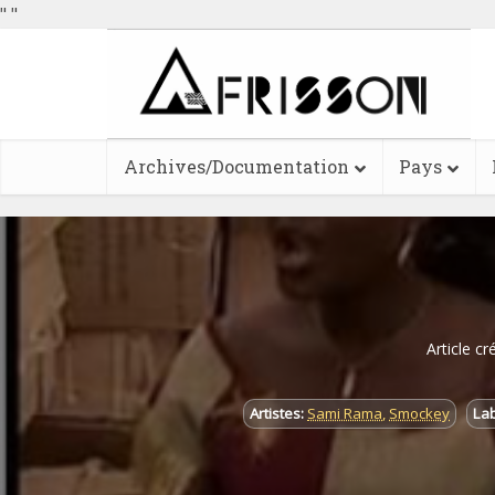
"
"
Archives/Documentation
Pays
Article cr
Artistes:
Sami Rama
,
Smockey
Lab