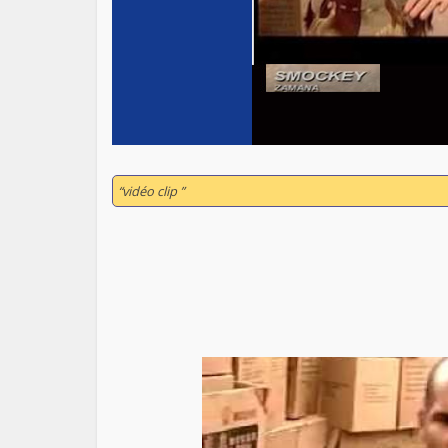
“vidéo clip ”