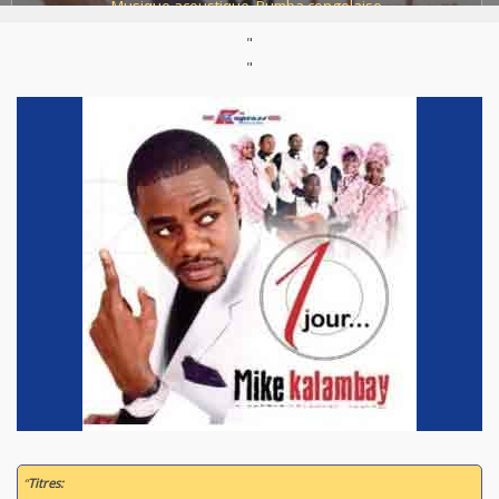
Musique acoustique
,
Rumba congolaise
"
Support :
CD
Parution :
2008
"
“
Titres: