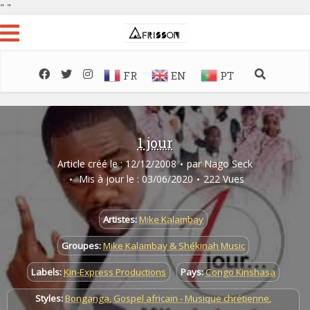
"
"
FR
EN
PT
1 jour
Article créé le : 12/12/2008
par
Nago Seck
Mis à jour le : 03/06/2020
222 Vues
Artistes:
Mike Kalambay
Groupes:
Mike Kalambay & Shékinah Music
Labels:
Kin-Express Productions
Pays:
Congo Kinshasa
Styles:
Bonganga
,
Gospel africain - Musique chrétienne
,