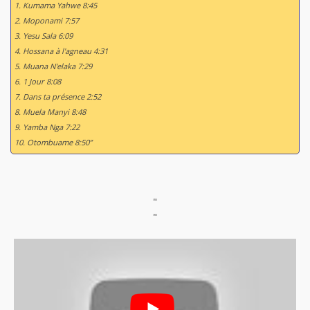
1. Kumama Yahwe 8:45
2. Moponami 7:57
3. Yesu Sala 6:09
4. Hossana à l'agneau 4:31
5. Muana N'elaka 7:29
6. 1 Jour 8:08
7. Dans ta présence 2:52
8. Muela Manyi 8:48
9. Yamba Nga 7:22
10. Otombuame 8:50”
"
"