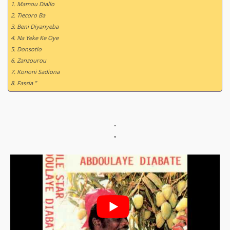
1. Mamou Diallo
2. Tiecoro Ba
3. Beni Diyanyeba
4. Na Yeke Ke Oye
5. Donsotlo
6. Zanzourou
7. Kononi Sadiona
8. Fassia ”
"
"