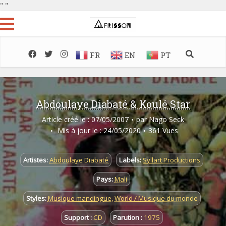
"
"
FR
EN
PT
Abdoulaye Diabaté & Koulé Star
Article créé le : 07/05/2007
par
Nago Seck
Mis à jour le : 24/05/2020
361 Vues
Artistes:
Abdoulaye Diabaté
Labels:
Syllart Productions
Pays:
Mali
Styles:
Musique mandingue
,
World / Musique du monde
Support :
CD
Parution :
1975