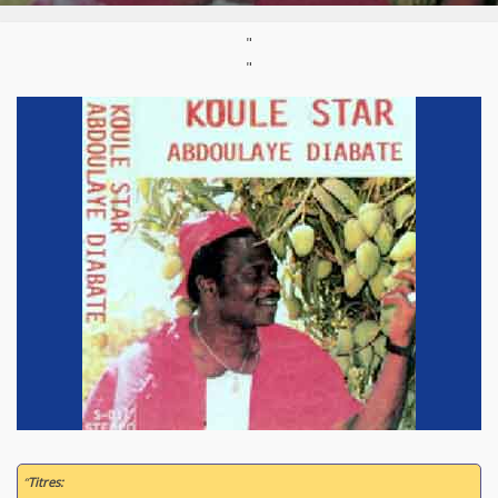
"
"
“
Titres: