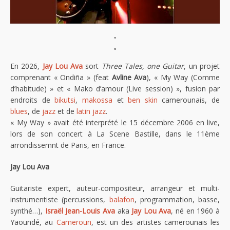
"
"
En 2026,
Jay Lou Ava
sort
Three Tales, one Guitar
, un projet
comprenant « Ondiña » (feat
Avline Ava
), « My Way (Comme
d’habitude) » et « Mako d’amour (Live session) », fusion par
endroits de
bikutsi
,
makossa
et
ben skin
camerounais, de
blues
, de
jazz
et de
latin jazz
.
« My Way » avait été interprété le 15 décembre 2006 en live,
lors de son concert à La Scene Bastille, dans le 11ème
arrondissemnt de Paris, en France.
Jay Lou Ava
Guitariste expert, auteur-compositeur, arrangeur et multi-
instrumentiste (percussions,
balafon
, programmation, basse,
synthé…),
Israël Jean-Louis Ava
aka
Jay Lou Ava
, né en 1960 à
Yaoundé, au
Cameroun
, est un des artistes camerounais les