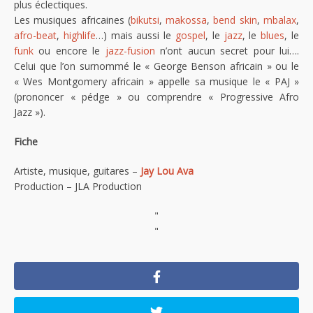
plus éclectiques.
Les musiques africaines (
bikutsi
,
makossa
,
bend skin
,
mbalax
,
afro-beat
,
highlife
…) mais aussi le
gospel
, le
jazz
, le
blues
, le
funk
ou encore le
jazz-fusion
n’ont aucun secret pour lui….
Celui que l’on surnommé le « George Benson africain » ou le
« Wes Montgomery africain » appelle sa musique le « PAJ »
(prononcer « pédge » ou comprendre « Progressive Afro
Jazz »).
Fiche
Artiste, musique, guitares –
Jay Lou Ava
Production – JLA Production
"
"