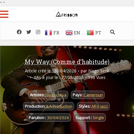
"
"
FR
EN
PT
My Way (Comme d’habitude)
Article créé le : 30/04/2026
par
Nago Seck
Mis à jour le : 27/05/2026
196 Vues
Artistes:
Jay Lou Ava
Pays:
Cameroun
Production:
JLA Production
Styles:
Afro-jazz
Parution :
30/04/2026
Support :
Single