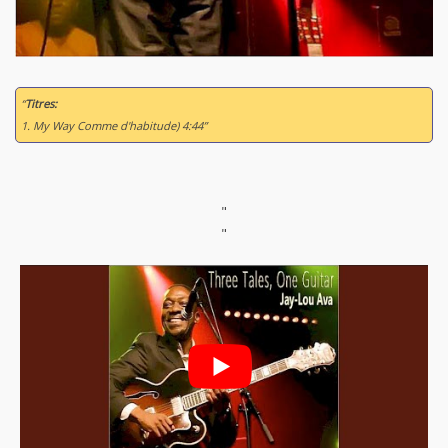
“
Titres:
1. My Way Comme d'habitude) 4:44”
"
"