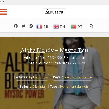
"
"
FR
EN
PT
Alpha Blondy – Mystic Tour
Article créé le : 01/04/2013
par
admin
Mis à jour le : 15/08/2020
72 Vues
Artistes:
Alpha Blondy
Pays:
Côte d'Ivoire
,
France
Salles:
L'Olympia
Type :
Evènement du mois