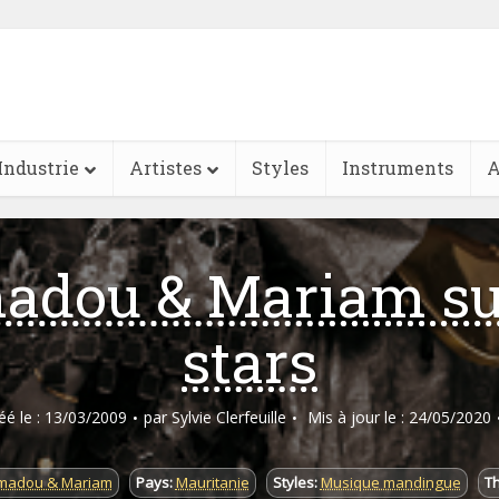
Industrie
Artistes
Styles
Instruments
A
adou & Mariam su
stars
réé le : 13/03/2009
par
Sylvie Clerfeuille
Mis à jour le : 24/05/2020
madou & Mariam
Pays:
Mauritanie
Styles:
Musique mandingue
T