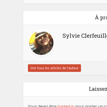
À pr
Sylvie Clerfeuill
Voir tous les articles de l'auteur
Laisse
Vous devez être
logged in
pour poster un c