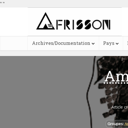
"
"
Archives/Documentation
Pays
Am
Article c
Groupes:
A