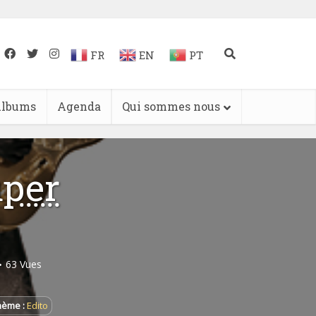
FR
EN
PT
lbums
Agenda
Qui sommes nous
per
63 Vues
hème :
Edito