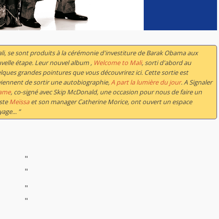
ali, se sont produits à la cérémonie d'investiture de Barak Obama aux
uvelle étape. Leur nouvel album ,
Welcome to Mali
, sorti d'abord au
ues grandes pointures que vous découvrirez ici. Cette sortie est
 viennent de sortir une autobiographie,
A part la lumière du jour
. A Signaler
name
, co-signé avec Skip McDonald, une occasion pour nous de faire un
iste
Meïssa
et son manager Catherine Morice, ont ouvert un espace
age... ”
"
"
"
"