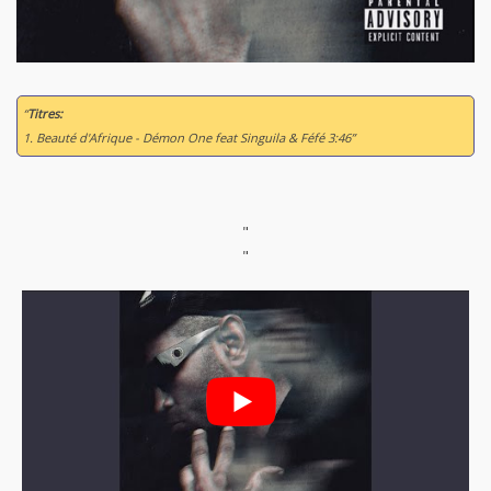
“
Titres:
1. Beauté d'Afrique - Démon One feat Singuila & Féfé 3:46”
"
"