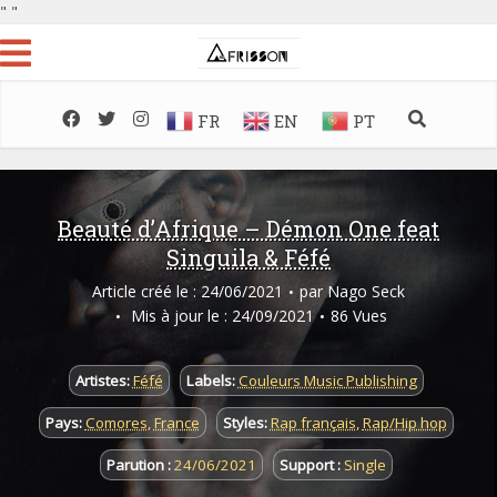
"
"
FR
EN
PT
Beauté d’Afrique – Démon One feat
Singuila & Féfé
Article créé le : 24/06/2021
par
Nago Seck
Mis à jour le : 24/09/2021
86 Vues
Artistes:
Féfé
Labels:
Couleurs Music Publishing
Pays:
Comores
,
France
Styles:
Rap français
,
Rap/Hip hop
Parution :
24/06/2021
Support :
Single