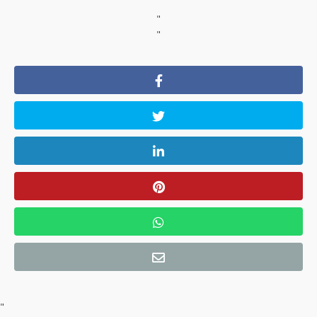
"
"
"