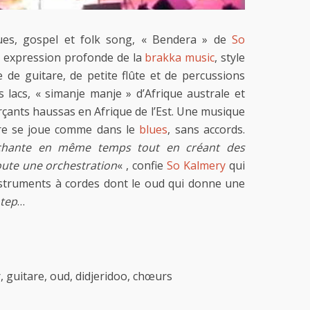
lues, gospel et folk song, « Bendera » de
So
e expression profonde de la
brakka music
, style
e de guitare, de petite flûte et de percussions
lacs, « simanje manje » d’Afrique australe et
ants haussas en Afrique de l’Est. Une musique
are se joue comme dans le
blues
, sans accords.
chante en même temps tout en créant des
oute une orchestration
« , confie
So Kalmery
qui
instruments à cordes dont le oud qui donne une
tep
…
 guitare, oud, didjeridoo, chœurs