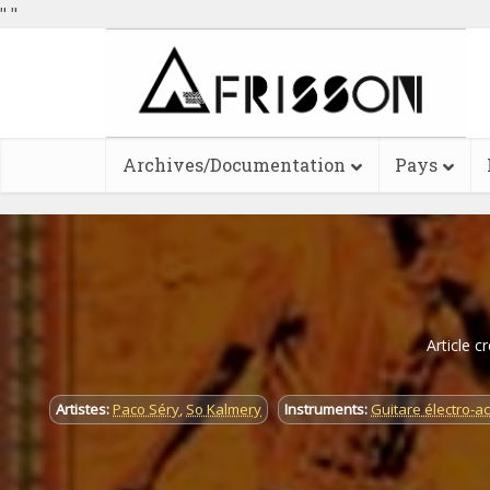
"
"
Archives/Documentation
Pays
Article c
Artistes:
Paco Séry
,
So Kalmery
Instruments:
Guitare électro-a