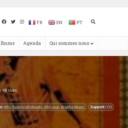
FR
EN
PT
lbums
Agenda
Qui sommes nous
98 Vues
s:
Afro-fusion/afrobeats
,
Afro-pop
,
Brakka Music
Support :
CD