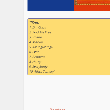
“
Titres:
1. Dm Crazy
2. Find Me Free
3. Imane
4. Mackia
5. Kizunguzungu
6. Isfet
7. Bendera
8. Hotep
9. Everybody
10. Africa Tamery”