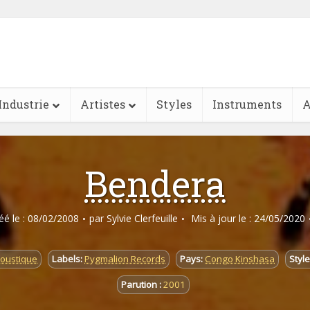
Industrie
Artistes
Styles
Instruments
A
Bendera
réé le : 08/02/2008
par
Sylvie Clerfeuille
Mis à jour le : 24/05/2020
coustique
Labels:
Pygmalion Records
Pays:
Congo Kinshasa
Style
Parution :
2001