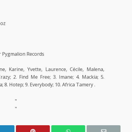
Coz
r Pygmalion Records
e, Karine, Yvette, Laurence, Cécile, Malena,
azy; 2. Find Me Free; 3. Imane; 4. Mackia; 5.
; 8. Hotep; 9. Everybody; 10. Africa Tamery .
"
"