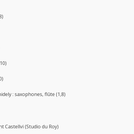
8)
)
,10)
0)
dely : saxophones, flûte (1,8)
t Castellvi (Studio du Roy)