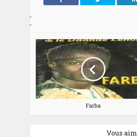
"
"
Farba
Vous aime