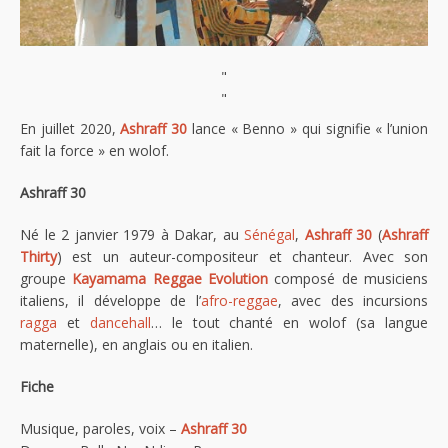
"
"
En juillet 2020,
Ashraff 30
lance « Benno » qui signifie « l’union
fait la force » en wolof.
Ashraff 30
Né le 2 janvier 1979 à Dakar, au
Sénégal
,
Ashraff 30
(
Ashraff
Thirty
) est un auteur-compositeur et chanteur. Avec son
groupe
Kayamama Reggae Evolution
composé de musiciens
italiens, il développe de l’
afro-reggae
, avec des incursions
ragga
et
dancehall
… le tout chanté en wolof (sa langue
maternelle), en anglais ou en italien.
Fiche
Musique, paroles, voix –
Ashraff 30