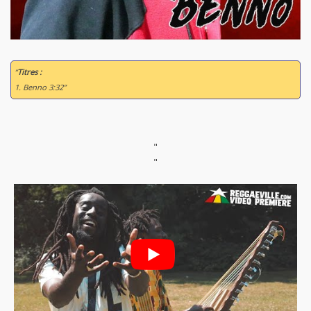
“
Titres :
1. Benno 3:32”
"
"