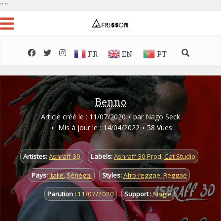
"
"
FR
EN
PT
Benno
Article créé le : 11/07/2020
par
Nago Seck
Mis à jour le : 14/04/2022
58 Vues
Artistes:
Ashraff 30
Labels:
Ashraff 30 Prod
,
Cat Studio
Pays:
Italie
,
Sénégal
Styles:
Afro-reggae
,
Reggae
Parution :
11/07/2020
Support :
Single