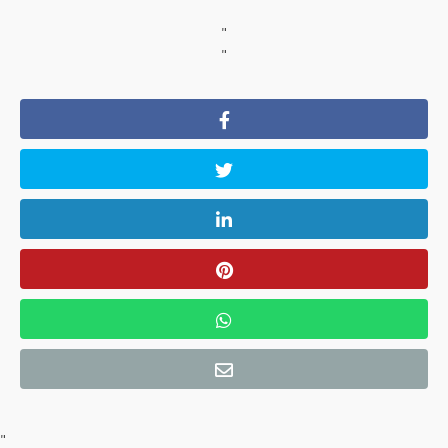
"
"
"