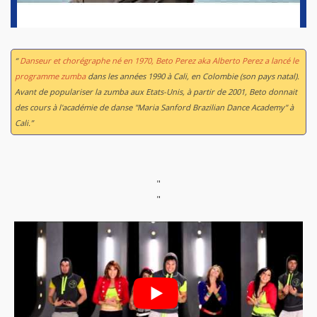
“
Danseur et chorégraphe né en 1970, Beto Perez aka Alberto Perez a lancé le
programme zumba
dans les années 1990 à Cali, en Colombie (son pays natal).
Avant de populariser la zumba aux Etats-Unis, à partir de 2001, Beto donnait
des cours à l'académie de danse "Maria Sanford Brazilian Dance Academy" à
Cali.”
"
"