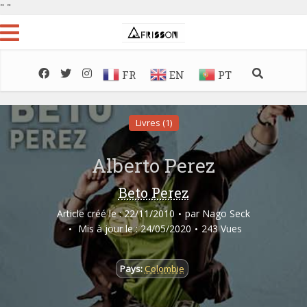
"
"
FR
EN
PT
Livres (1)
Alberto Perez
Beto Perez
Article créé le : 22/11/2010
par
Nago Seck
Mis à jour le : 24/05/2020
243 Vues
Pays:
Colombie