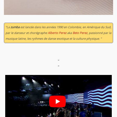
“La
zumba
est lancée dans les années 1990 en Colombie, en Amérique du Sud,
par le danseur et chorégraphe
Alberto Perez
aka
Beto Perez
, passionné par la
musique latine, les rythmes de danse exotique et la culture physique. ”
"
"