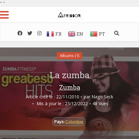
"
"
FR
EN
PT
Albums (1)
La zumba
Zumba
Article créé le : 22/11/2010
par
Nago Seck
Mis à jour le : 23/12/2022
48 Vues
Pays:
Colombie