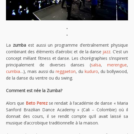
"
"
La
zumba
est aussi un programme d’entraînement physique
combinant des éléments d’aérobic et de la danse
jazz
. C’est un
concept mêlant fitness et danse. Les chorégraphies s’inspirent
principalement de diverses danses (
salsa
,
merengue
,
cumbia
…), mais aussi du
reggaeton
, du
kuduro
, du bollywood,
de la danse du ventre ou du swing.
Comment est née la Zumba?
Alors que
Beto Perez
se rendait à l’académie de danse « Maria
Sanford Brazilian Dance Academy » (Cali – Colombie) où il
donnait des cours, il se rendit compte qu’il avait laissé sa
musique d’accrobique traditionnelle à la maison.