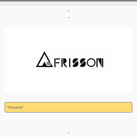
"
"
“Tanzanie”
"