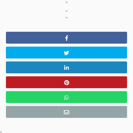
"
"
"
"