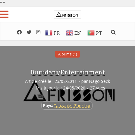
"
"
FR
EN
PT
Albums (1)
Burudani/Entertainment
Article créé le : 23/02/2011
par
Nago Seck
Mis à jour le : 24/05/2020
27 Vues
Pays:
Tanzanie - Zanzibar