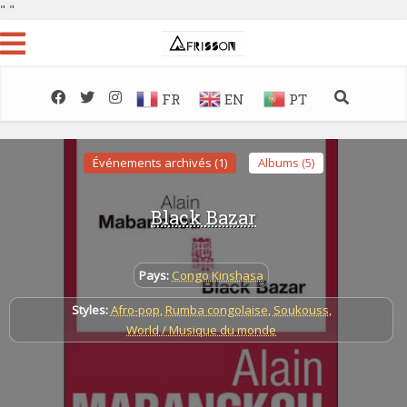
"
"
FR
EN
PT
Événements archivés (1)
Albums (5)
Black Bazar
Pays:
Congo Kinshasa
Styles:
Afro-pop
,
Rumba congolaise
,
Soukouss
,
World / Musique du monde