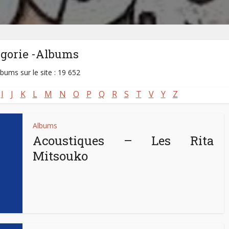
égorie -Albums
lbums sur le site : 19 652
I
J
K
L
M
N
O
P
Q
R
S
T
V
Y
Z
Albums
Acoustiques – Les Rita
Mitsouko