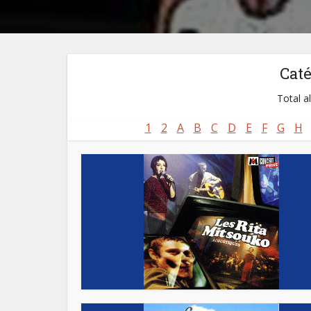
Cat
Total a
1
2
A
B
C
D
E
F
G
H