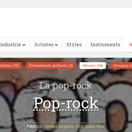
Industrie
Artistes
Styles
Instruments
A
rtistes (15)
Événements archivés (2)
Albums (94)
Groupes (4
La pop-rock
Pop-rock
Pays:
UK - United Kingdom
,
USA - Etats-Unis