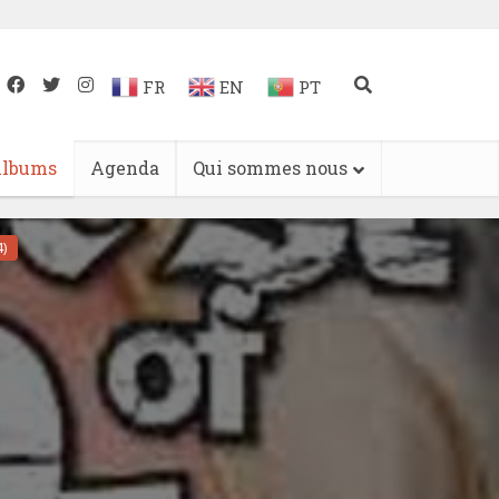
FR
EN
PT
lbums
Agenda
Qui sommes nous
)