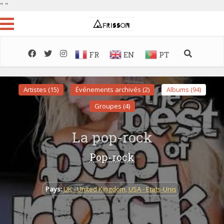
"
"
FR
EN
PT
Artistes (15)
Événements archivés (2)
Albums (94)
Groupes (4)
La pop-rock
Pop-rock
Pays:
UK - United Kingdom
,
USA - Etats-Unis