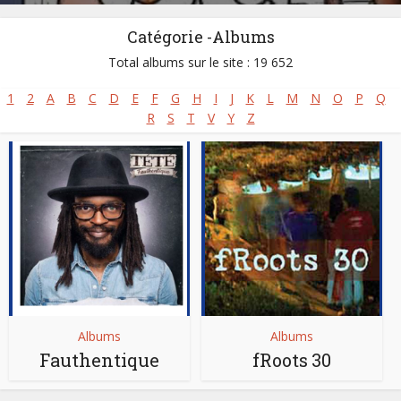
Catégorie -Albums
Total albums sur le site : 19 652
1
2
A
B
C
D
E
F
G
H
I
J
K
L
M
N
O
P
Q
R
S
T
V
Y
Z
Albums
Albums
Fauthentique
fRoots 30