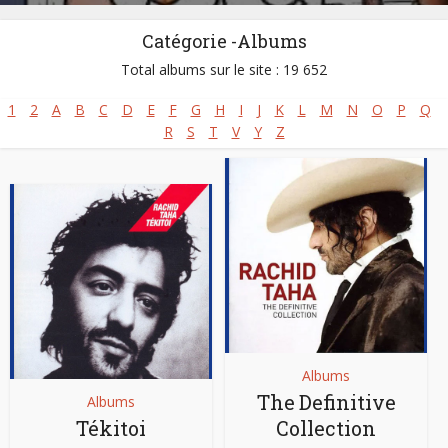
Catégorie -Albums
Total albums sur le site : 19 652
1
2
A
B
C
D
E
F
G
H
I
J
K
L
M
N
O
P
Q
R
S
T
V
Y
Z
Albums
The Definitive
Albums
Tékitoi
Collection