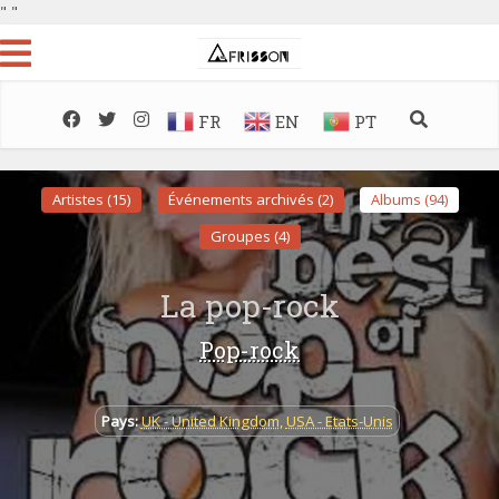
"
"
FR
EN
PT
Artistes (15)
Événements archivés (2)
Albums (94)
Groupes (4)
La pop-rock
Pop-rock
Pays:
UK - United Kingdom
,
USA - Etats-Unis