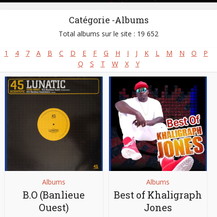
Catégorie -Albums
Total albums sur le site : 19 652
1
4
7
A
B
C
D
E
F
G
H
I
J
K
L
M
N
O
P
Q
S
T
W
X
Y
Albums
Albums
B.O (Banlieue
Best of Khaligraph
Ouest)
Jones