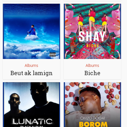
Albums
Albums
Beut ak lamign
Biche