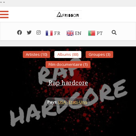
"
"
FR
EN
PT
Artistes (10)
Albums (88)
Groupes (3)
Film documentaire (1)
Rap hardcore
Pays:
USA - Etats-Unis