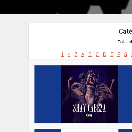
Cat
Total a
1
4
7
A
B
C
D
E
F
G