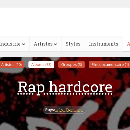
Industrie
Artistes
Styles
Instruments
A
Artistes (10)
Albums (88)
Groupes (3)
Film documentaire (1)
Rap hardcore
Pays:
USA - Etats-Unis