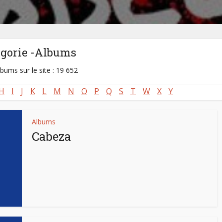
égorie -Albums
lbums sur le site : 19 652
H
I
J
K
L
M
N
O
P
Q
S
T
W
X
Y
Albums
Cabeza