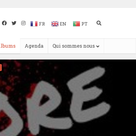
FR
EN
PT
lbums
Agenda
Qui sommes nous