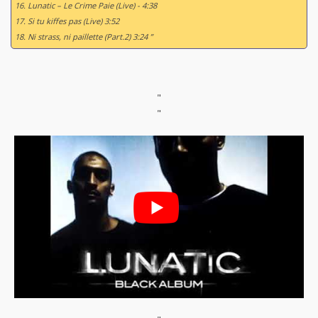
16. Lunatic – Le Crime Paie (Live) - 4:38
17. Si tu kiffes pas (Live) 3:52
18. Ni strass, ni paillette (Part.2) 3:24 ”
"
"