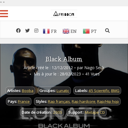
"
"
FR
EN
PT
Black Album
Article créé le : 12/12/2012
par
Nago Seck
Mis à jour le : 28/02/2023
41 Vues
Artistes:
Booba
Groupes:
Lunatic
Labels:
45 Scientific
,
BMG
Pays:
France
Styles:
Rap français
,
Rap hardcore
,
Rap/Hip hop
Date de création :
2005
Support :
Mixtape CD