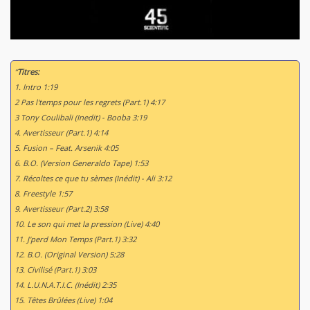
“
Titres:
1. Intro 1:19
2 Pas l'temps pour les regrets (Part.1) 4:17
3 Tony Coulibali (Inedit) - Booba 3:19
4. Avertisseur (Part.1) 4:14
5. Fusion – Feat. Arsenik 4:05
6. B.O. (Version Generaldo Tape) 1:53
7. Récoltes ce que tu sèmes (Inédit) - Ali 3:12
8. Freestyle 1:57
9. Avertisseur (Part.2) 3:58
10. Le son qui met la pression (Live) 4:40
11. J'perd Mon Temps (Part.1) 3:32
12. B.O. (Original Version) 5:28
13. Civilisé (Part.1) 3:03
14. L.U.N.A.T.I.C. (Inédit) 2:35
15. Têtes Brûlées (Live) 1:04