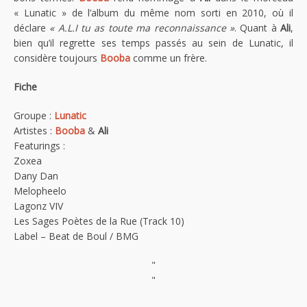
« Lunatic » de l’album du même nom sorti en 2010, où il
déclare
« A.L.I tu as toute ma reconnaissance »
. Quant à
Ali
,
bien qu’il regrette ses temps passés au sein de Lunatic, il
considère toujours
Booba
comme un frère.
Fiche
Groupe :
Lunatic
Artistes :
Booba
&
Ali
Featurings :
Zoxea
Dany Dan
Melopheelo
Lagonz VIV
Les Sages Poètes de la Rue (Track 10)
Label – Beat de Boul / BMG
"
"