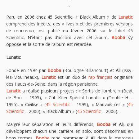
"
"
Paru en 2006 chez 45 Scientific, « Black Album » de
Lunatic
comprend des inédits, des « lives » et des premières versions
de morceaux, est publié en février 2006 sur le label 45
Scientific. N’étant pas d’accord avec cet album,
Booba
s’y
oppose et la sortie de l’album est retardée.
Lunatic
Fondé en 1994 par
Booba
(Boulogne-Billancourt) et
Ali
(Issy-
les-Moulineaux),
Lunatic
est un duo de
rap français
originaire
des Hauts-de-Seine, dans la région parisienne.
Lunatic
a réalisé plusieurs projets : « Sortis de l’ombre » (Beat
de Boul – 1995), « Cut Killer Spécial Lunatic » (Double H –
1995), « Civilisé » (
45 Scientific
– 1999), « Mauvais œil » (
45
Scientific
– 2000), « Black Album » (
45 Scientific
– 2006)…
Malgré leur séparation et leurs différends,
Booba
et
Ali
, qui
développent chacun une carrière en solo, sont désormais en
bons termes.
Booba
rend hommage à
Ali
dans le morceau