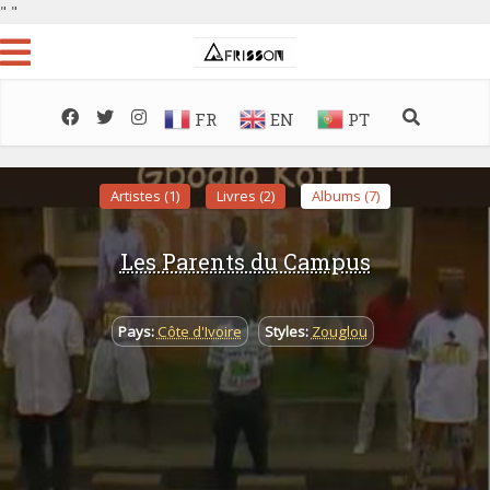
"
"
FR
EN
PT
Artistes (1)
Livres (2)
Albums (7)
Les Parents du Campus
Pays:
Côte d'Ivoire
Styles:
Zouglou