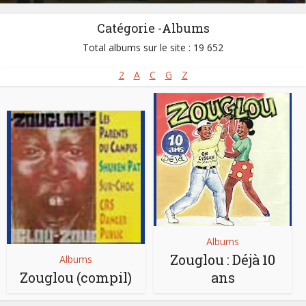
Catégorie -Albums
Total albums sur le site : 19 652
2
A
C
G
Z
Albums
Zouglou : Déjà 10
Albums
Zouglou (compil)
ans