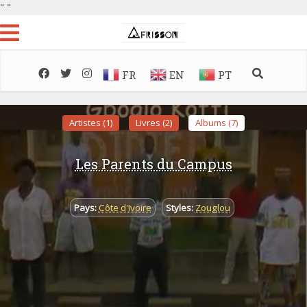
"
"
FR
EN
PT
Artistes (1)
Livres (2)
Albums (7)
Les Parents du Campus
Pays:
Côte d'Ivoire
Styles:
Zouglou