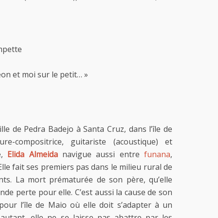
ompette
éon et moi sur le petit… »
ille de Pedra Badejo à Santa Cruz, dans l’île de
eure-compositrice, guitariste (acoustique) et
e,
Elida Almeida
navigue aussi entre
funana
,
Elle fait ses premiers pas dans le milieu rural de
nts. La mort prématurée de son père, qu’elle
de perte pour elle. C’est aussi la cause de son
ur l’île de Maio où elle doit s’adapter à un
utant, elle ne se laisse pas abattre par les