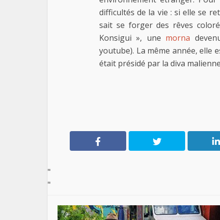
difficultés de la vie : si elle se
sait se forger des rêves color
Konsigui », une
morna
devenu
youtube). La même année, elle es
était présidé par la diva malienn
"
"