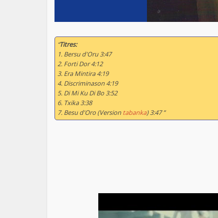
“
Titres:
1. Bersu d'Oru 3:47
2. Forti Dor 4:12
3. Era Mintira 4:19
4. Discriminason 4:19
5. Di Mi Ku Di Bo 3:52
6. Txika 3:38
7. Besu d'Oro (Version
tabanka
) 3:47 ”