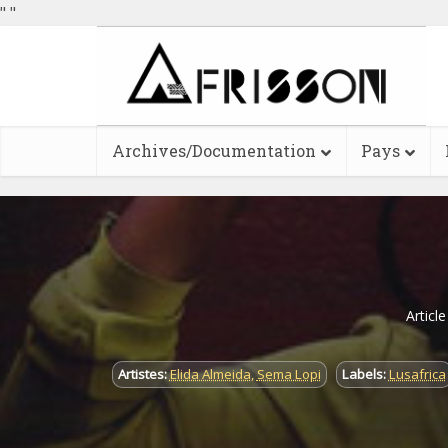
"
"
Archives/Documentation
Pays
Articl
Artistes:
Elida Almeida
,
Sema Lopi
Labels:
Lusafrica