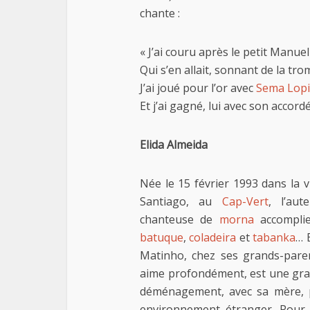
chante :
« J’ai couru après le petit Manuel
Qui s’en allait, sonnant de la tr
J’ai joué pour l’or avec
Sema Lopi
Et j’ai gagné, lui avec son accord
Elida Almeida
Née le 15 février 1993 dans la v
Santiago, au
Cap-Vert
, l’aut
chanteuse de
morna
accompli
batuque
,
coladeira
et
tabanka
… 
Matinho, chez ses grands-pare
aime profondément, est une gran
déménagement, avec sa mère, po
environnement étranger. Pour a