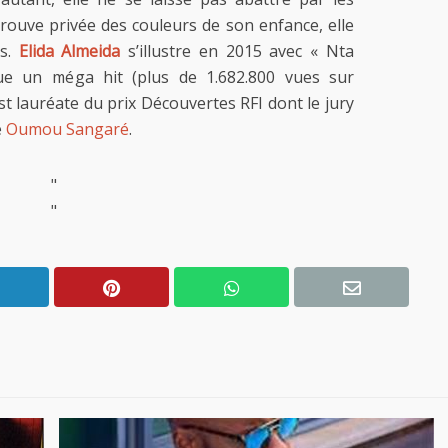
 retrouve privée des couleurs de son enfance, elle
és.
Elida Almeida
s’illustre en 2015 avec « Nta
e un méga hit (plus de 1.682.800 vues sur
t lauréate du prix Découvertes RFI dont le jury
e
Oumou Sangaré
.
"
"