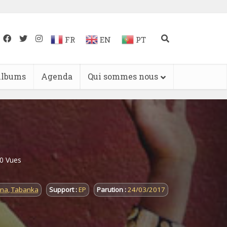
FR
EN
PT
lbums
Agenda
Qui sommes nous
0 Vues
na
,
Tabanka
Support :
EP
Parution :
24/03/2017