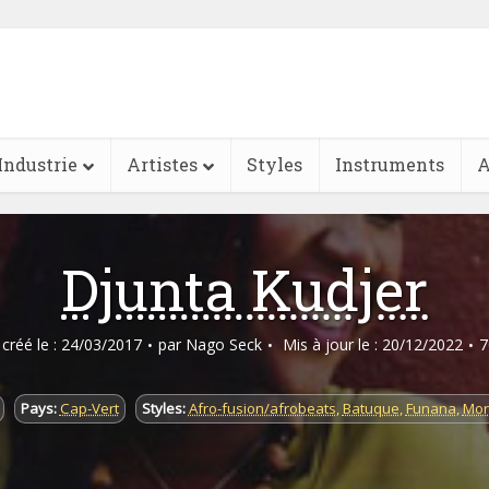
Industrie
Artistes
Styles
Instruments
A
Djunta Kudjer
e créé le : 24/03/2017
par
Nago Seck
Mis à jour le : 20/12/2022
7
Pays:
Cap-Vert
Styles:
Afro-fusion/afrobeats
,
Batuque
,
Funana
,
Mor