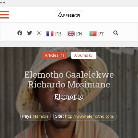
"
"
FR
EN
PT
Articles (1)
Albums (5)
Elemotho Gaalelekwe
Richardo Mosimane
Elemotho
Pays:
Namibie
Site :
http://www.elemotho.com/