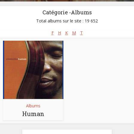
Catégorie -Albums
Total albums sur le site : 19 652
F
H
K
M
T
Albums
Human