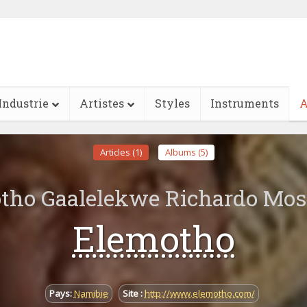
Industrie
Artistes
Styles
Instruments
A
Articles (1)
Albums (5)
tho Gaalelekwe Richardo Mo
Elemotho
Pays:
Namibie
Site :
http://www.elemotho.com/