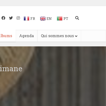
FR
EN
PT
lbums
Agenda
Qui sommes nous
simane