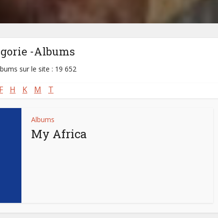
égorie -Albums
lbums sur le site : 19 652
F
H
K
M
T
Albums
My Africa