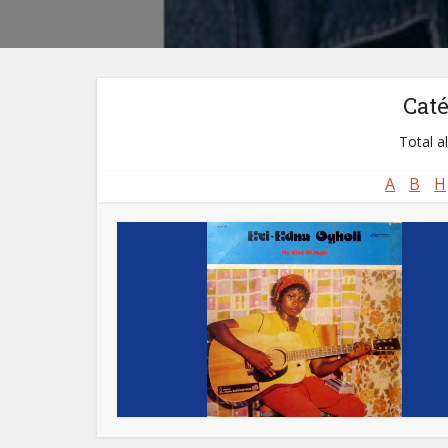
Cat
Total a
A
B
H