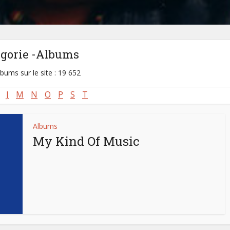
égorie -Albums
lbums sur le site : 19 652
J
M
N
O
P
S
T
Albums
My Kind Of Music