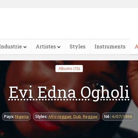
Industrie
Artistes
Styles
Instruments
A
Albums (15)
Evi Edna Ogholi
Pays:
Nigeria
Styles:
Afro-reggae
,
Dub
,
Reggae
Né :
6/07/1966